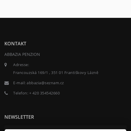
KONTAKT
ABBAZIA PENZION
Adresse:
Francouzská 169/1 , 351 01 Františkovy Lázně
E-mail:
abbazia@seznam.cz
Telefon:
+ 420 354542660
NEWSLETTER